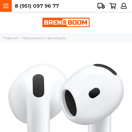
8 (951) 097 96 77
Тольятти, 40 лет Победы, 34а
Главная
Наушники и гарнитуры