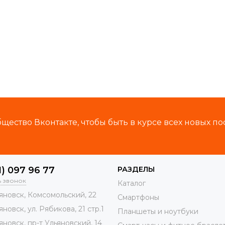
ество Вконтакте, чтобы быть в курсе всех новых по
1) 097 96 77
РАЗДЕЛЫ
ь звонок
Каталог
яновск, Комсомольский, 22
Смартфоны
яновск, ул. Рябикова, 21 стр.1
Планшеты и ноутбуки
яновск, пр-т Ульяновский, 14