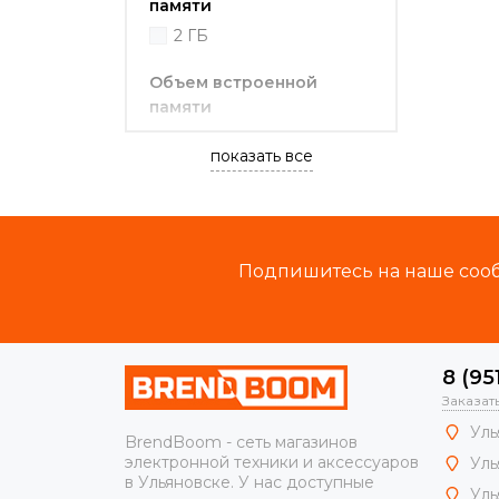
памяти
2 ГБ
Объем встроенной
памяти
8ГБ
показать все
Комплектация
документация
пульт ДУ
Подпишитесь на наше сообщ
кабель HDMI
адаптер питания
документация, пульт ДУ
8 (95
Ширина
Заказат
95.25 мм
Уль
BrendBoom - сеть магазинов
Толщина
электронной техники и аксессуаров
Уль
в Ульяновске. У нас доступные
16.7 мм
Уль