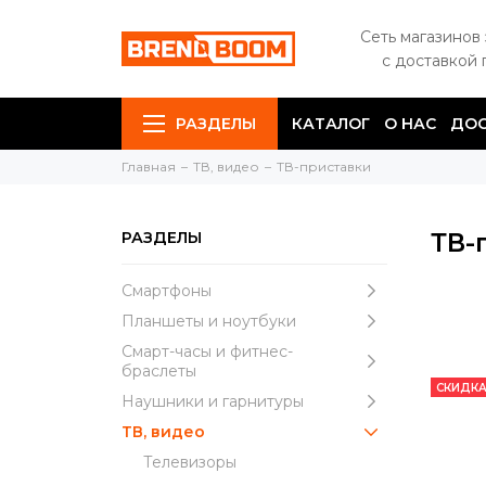
Сеть магазинов
с доставкой 
РАЗДЕЛЫ
КАТАЛОГ
О НАС
ДОС
Главная
ТВ, видео
ТВ-приставки
ТВ-
РАЗДЕЛЫ
Смартфоны
Планшеты и ноутбуки
Смарт-часы и фитнес-
браслеты
СКИДКА
Наушники и гарнитуры
ТВ, видео
Телевизоры