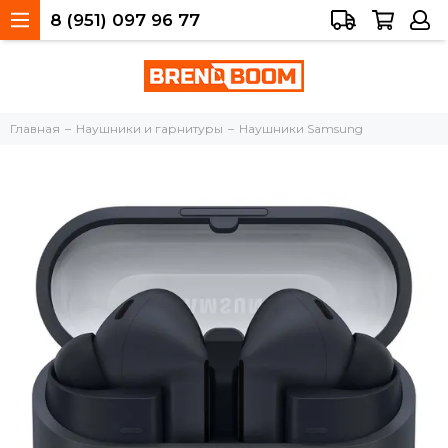
8 (951) 097 96 77
Тольятти, 40 лет Победы, 34а
Главная
Наушники и гарнитуры
Наушники Samsung