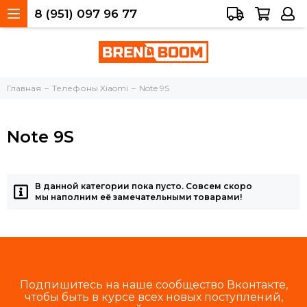
8 (951) 097 96 77
Тольятти, 40 лет Победы, 34а
Главная
Телефоны Xiaomi
Note 9S
Note 9S
В данной категории пока пусто. Совсем скоро
мы наполним её замечательными товарами!
Подпишитесь на наше сообщество Вконтакте,
чтобы быть в курсе всех новых поступлений,