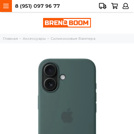
8 (951) 097 96 77
Тольятти, 40 лет Победы, 34а
Главная
Аксессуары
Силиконовые бампера